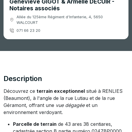
Geneviève GIGOT & Armelle DECUIR -
Notaires associés
Allée du 125ème Régiment d'Infanterie, 4, 5650
WALCOURT
071 66 23 20
Description
Découvrez ce
terrain exceptionnel
situé à RENLIES
(Beaumont), à l'angle de la rue Lutiau et de la rue
Géramont, offrant une
vue dégagée
et un
environnement verdoyant.
Parcelle de terrain
de 43 ares 38 centiares,
cadastrée section B partie numéro 0247BP0000.